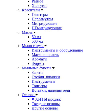
Разное
Хэлоуин
Красители
Глиттеры
Перламутры
Мигрирующие
НЕмигрирующие
Масла
50 мл
500 мл
Мыло с нуля
Инструменты и оборудование
Масла и щелочь
Ароматы
Формы
Мыльные букеты
Зелень
Стебли, шпажки
Инструменты
Топперы
Вставки, наполнители
Основа
♥ ХИТЫ продаж
Твердые основы
Другие основы