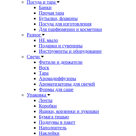
Посуда и тара
Банки
Прочая тара
Бутылки, флаконы
Посуда для изготовления
Для парфюмерии и косметики
Разное
НЕ мыло
Подарки и сувениры
Инструменты и оборудование
Свечи
Фитили и держатели
Воск
Тара
Аромадиффузоры
Ароматизаторы для свечей
Формы для саше
Упаковка
Ленты
Коробки
Ящики, корзинки и лукошки
Бумага тишью
Подиумы в пакет
Наполнитель
Наклейки