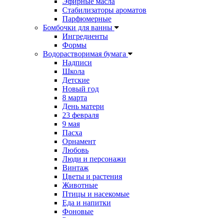
Эфирные масла
Стабилизаторы ароматов
Парфюмерные
Бомбочки для ванны
Ингредиенты
Формы
Водорастворимая бумага
Надписи
Школа
Детские
Новый год
8 марта
День матери
23 февраля
9 мая
Пасха
Орнамент
Любовь
Люди и персонажи
Винтаж
Цветы и растения
Животные
Птицы и насекомые
Еда и напитки
Фоновые