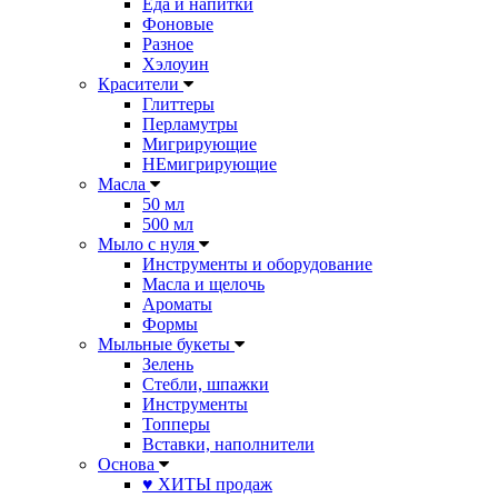
Еда и напитки
Фоновые
Разное
Хэлоуин
Красители
Глиттеры
Перламутры
Мигрирующие
НЕмигрирующие
Масла
50 мл
500 мл
Мыло с нуля
Инструменты и оборудование
Масла и щелочь
Ароматы
Формы
Мыльные букеты
Зелень
Стебли, шпажки
Инструменты
Топперы
Вставки, наполнители
Основа
♥ ХИТЫ продаж