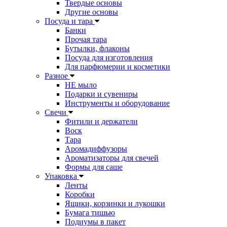
Твердые основы
Другие основы
Посуда и тара
Банки
Прочая тара
Бутылки, флаконы
Посуда для изготовления
Для парфюмерии и косметики
Разное
НЕ мыло
Подарки и сувениры
Инструменты и оборудование
Свечи
Фитили и держатели
Воск
Тара
Аромадиффузоры
Ароматизаторы для свечей
Формы для саше
Упаковка
Ленты
Коробки
Ящики, корзинки и лукошки
Бумага тишью
Подиумы в пакет