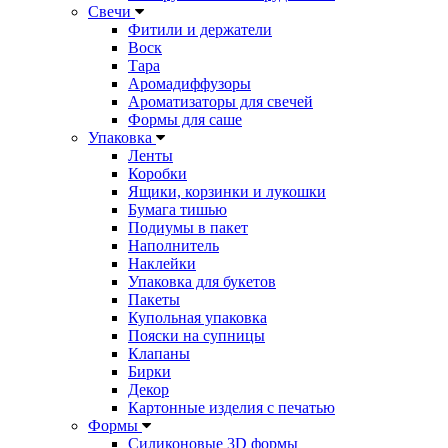
Свечи
Фитили и держатели
Воск
Тара
Аромадиффузоры
Ароматизаторы для свечей
Формы для саше
Упаковка
Ленты
Коробки
Ящики, корзинки и лукошки
Бумага тишью
Подиумы в пакет
Наполнитель
Наклейки
Упаковка для букетов
Пакеты
Купольная упаковка
Пояски на супницы
Клапаны
Бирки
Декор
Картонные изделия с печатью
Формы
Силиконовые 3D формы