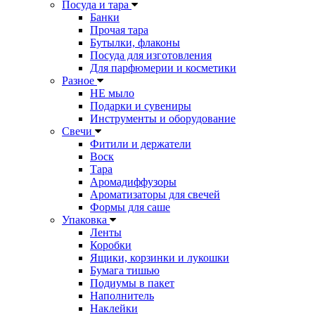
Посуда и тара
Банки
Прочая тара
Бутылки, флаконы
Посуда для изготовления
Для парфюмерии и косметики
Разное
НЕ мыло
Подарки и сувениры
Инструменты и оборудование
Свечи
Фитили и держатели
Воск
Тара
Аромадиффузоры
Ароматизаторы для свечей
Формы для саше
Упаковка
Ленты
Коробки
Ящики, корзинки и лукошки
Бумага тишью
Подиумы в пакет
Наполнитель
Наклейки