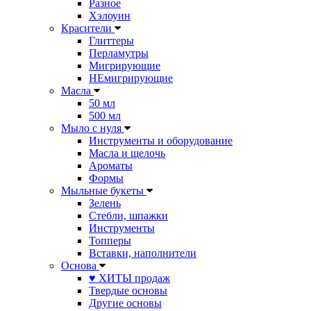
Разное
Хэлоуин
Красители
Глиттеры
Перламутры
Мигрирующие
НЕмигрирующие
Масла
50 мл
500 мл
Мыло с нуля
Инструменты и оборудование
Масла и щелочь
Ароматы
Формы
Мыльные букеты
Зелень
Стебли, шпажки
Инструменты
Топперы
Вставки, наполнители
Основа
♥ ХИТЫ продаж
Твердые основы
Другие основы