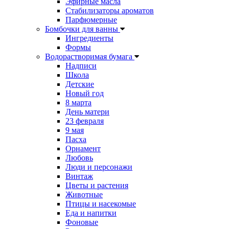
Эфирные масла
Стабилизаторы ароматов
Парфюмерные
Бомбочки для ванны
Ингредиенты
Формы
Водорастворимая бумага
Надписи
Школа
Детские
Новый год
8 марта
День матери
23 февраля
9 мая
Пасха
Орнамент
Любовь
Люди и персонажи
Винтаж
Цветы и растения
Животные
Птицы и насекомые
Еда и напитки
Фоновые