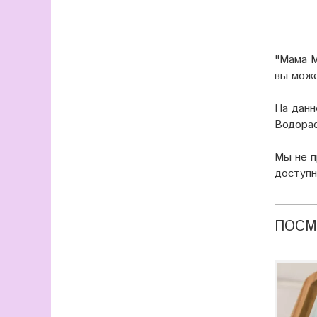
"Мама М
вы мож
На данн
Водорас
Мы не 
доступн
ПОСМ