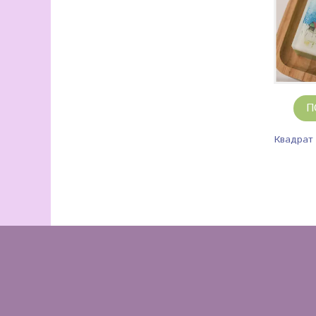
П
Квадрат