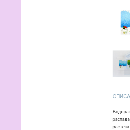
ОПИСА
Водорас
распада
растека