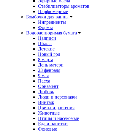
Эфирные масла
Стабилизаторы ароматов
Парфюмерные
Бомбочки для ванны
Ингредиенты
Формы
Водорастворимая бумага
Надписи
Школа
Детские
Новый год
8 марта
День матери
23 февраля
9 мая
Пасха
Орнамент
Любовь
Люди и персонажи
Винтаж
Цветы и растения
Животные
Птицы и насекомые
Еда и напитки
Фоновые