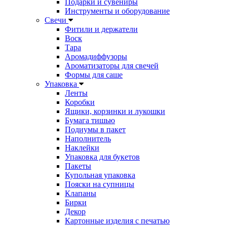
Подарки и сувениры
Инструменты и оборудование
Свечи
Фитили и держатели
Воск
Тара
Аромадиффузоры
Ароматизаторы для свечей
Формы для саше
Упаковка
Ленты
Коробки
Ящики, корзинки и лукошки
Бумага тишью
Подиумы в пакет
Наполнитель
Наклейки
Упаковка для букетов
Пакеты
Купольная упаковка
Пояски на супницы
Клапаны
Бирки
Декор
Картонные изделия с печатью