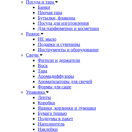
Посуда и тара
Банки
Прочая тара
Бутылки, флаконы
Посуда для изготовления
Для парфюмерии и косметики
Разное
НЕ мыло
Подарки и сувениры
Инструменты и оборудование
Свечи
Фитили и держатели
Воск
Тара
Аромадиффузоры
Ароматизаторы для свечей
Формы для саше
Упаковка
Ленты
Коробки
Ящики, корзинки и лукошки
Бумага тишью
Подиумы в пакет
Наполнитель
Наклейки