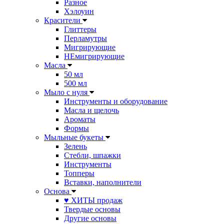
Разное
Хэлоуин
Красители
Глиттеры
Перламутры
Мигрирующие
НЕмигрирующие
Масла
50 мл
500 мл
Мыло с нуля
Инструменты и оборудование
Масла и щелочь
Ароматы
Формы
Мыльные букеты
Зелень
Стебли, шпажки
Инструменты
Топперы
Вставки, наполнители
Основа
♥ ХИТЫ продаж
Твердые основы
Другие основы