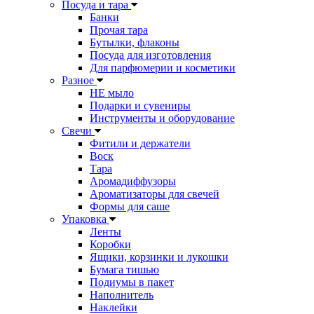
Посуда и тара
Банки
Прочая тара
Бутылки, флаконы
Посуда для изготовления
Для парфюмерии и косметики
Разное
НЕ мыло
Подарки и сувениры
Инструменты и оборудование
Свечи
Фитили и держатели
Воск
Тара
Аромадиффузоры
Ароматизаторы для свечей
Формы для саше
Упаковка
Ленты
Коробки
Ящики, корзинки и лукошки
Бумага тишью
Подиумы в пакет
Наполнитель
Наклейки