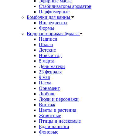
Эфирные масла
Стабилизаторы ароматов
Парфюмерные
Бомбочки для ванны
Ингредиенты
Формы
Водорастворимая бумага
Надписи
Школа
Детские
Новый год
8 марта
День матери
23 февраля
9 мая
Пасха
Орнамент
Любовь
Люди и персонажи
Винтаж
Цветы и растения
Животные
Птицы и насекомые
Еда и напитки
Фоновые