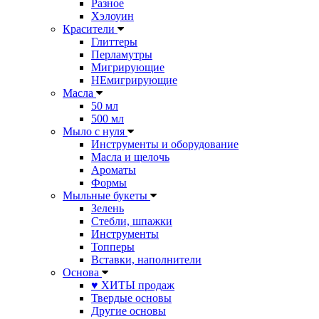
Разное
Хэлоуин
Красители
Глиттеры
Перламутры
Мигрирующие
НЕмигрирующие
Масла
50 мл
500 мл
Мыло с нуля
Инструменты и оборудование
Масла и щелочь
Ароматы
Формы
Мыльные букеты
Зелень
Стебли, шпажки
Инструменты
Топперы
Вставки, наполнители
Основа
♥ ХИТЫ продаж
Твердые основы
Другие основы