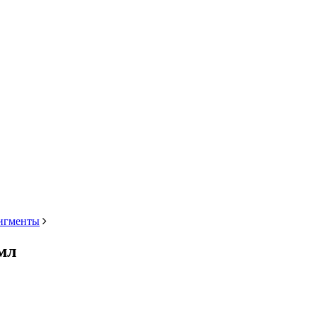
игменты
мл