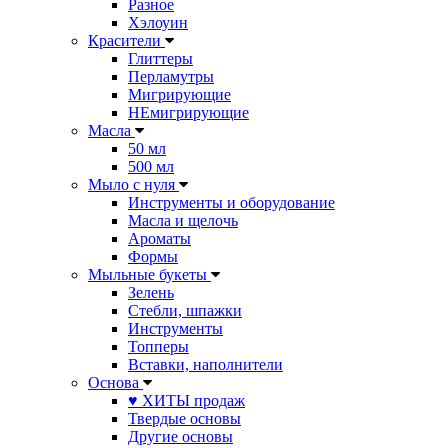
Разное
Хэлоуин
Красители
Глиттеры
Перламутры
Мигрирующие
НЕмигрирующие
Масла
50 мл
500 мл
Мыло с нуля
Инструменты и оборудование
Масла и щелочь
Ароматы
Формы
Мыльные букеты
Зелень
Стебли, шпажки
Инструменты
Топперы
Вставки, наполнители
Основа
♥ ХИТЫ продаж
Твердые основы
Другие основы