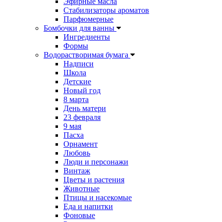
Эфирные масла
Стабилизаторы ароматов
Парфюмерные
Бомбочки для ванны
Ингредиенты
Формы
Водорастворимая бумага
Надписи
Школа
Детские
Новый год
8 марта
День матери
23 февраля
9 мая
Пасха
Орнамент
Любовь
Люди и персонажи
Винтаж
Цветы и растения
Животные
Птицы и насекомые
Еда и напитки
Фоновые