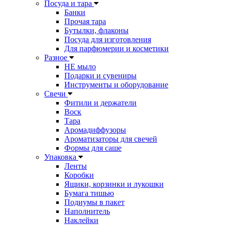
Посуда и тара
Банки
Прочая тара
Бутылки, флаконы
Посуда для изготовления
Для парфюмерии и косметики
Разное
НЕ мыло
Подарки и сувениры
Инструменты и оборудование
Свечи
Фитили и держатели
Воск
Тара
Аромадиффузоры
Ароматизаторы для свечей
Формы для саше
Упаковка
Ленты
Коробки
Ящики, корзинки и лукошки
Бумага тишью
Подиумы в пакет
Наполнитель
Наклейки