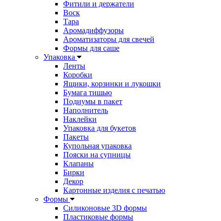
Фитили и держатели
Воск
Тара
Аромадиффузоры
Ароматизаторы для свечей
Формы для саше
Упаковка
Ленты
Коробки
Ящики, корзинки и лукошки
Бумага тишью
Подиумы в пакет
Наполнитель
Наклейки
Упаковка для букетов
Пакеты
Купольная упаковка
Пояски на супницы
Клапаны
Бирки
Декор
Картонные изделия с печатью
Формы
Силиконовые 3D формы
Пластиковые формы