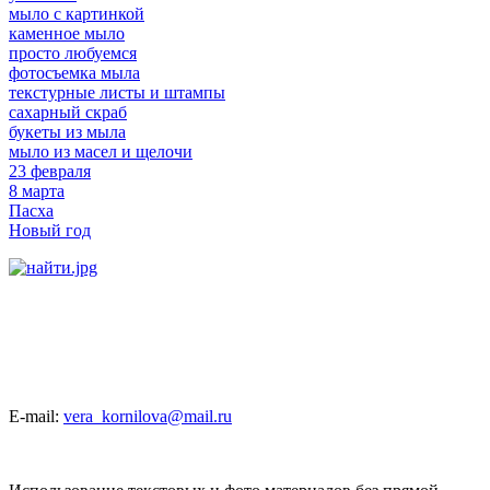
мыло с картинкой
каменное мыло
просто любуемся
фотосъемка мыла
текстурные листы и штампы
сахарный скраб
букеты из мыла
мыло из масел и щелочи
23 февраля
8 марта
Пасха
Новый год
E-mail:
vera_kornilova@mail.ru