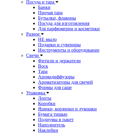
Посуда и тара
Банки
Прочая тара
Бутылки, флаконы
Посуда для изготовления
Для парфюмерии и косметики
Разное
НЕ мыло
Подарки и сувениры
Инструменты и оборудование
Свечи
Фитили и держатели
Воск
Тара
Аромадиффузоры
Ароматизаторы для свечей
Формы для саше
Упаковка
Ленты
Коробки
Ящики, корзинки и лукошки
Бумага тишью
Подиумы в пакет
Наполнитель
Наклейки