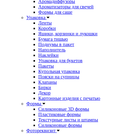
Аромадиффузоры
Ароматизаторы для свечей
Формы для саше
Упаковка
Ленты
Коробки
Ящики, корзинки и лукошки
Бумага тишью
Подиумы в пакет
Наполнитель
Наклейки
Упаковка для букетов
Пакеты
Купольная упаковка
Пояски на супницы
Клапаны
Бирки
Декор
Картонные изделия с печатью
Формы
Силиконовые 3D формы
Пластиковые формы
Текстурные листы и штампы
Силиконовые формы
Фотореквизит