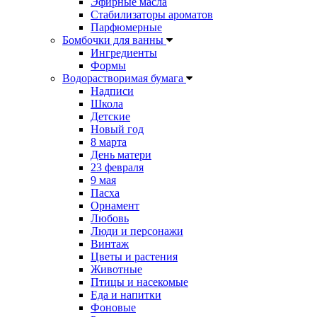
Эфирные масла
Стабилизаторы ароматов
Парфюмерные
Бомбочки для ванны
Ингредиенты
Формы
Водорастворимая бумага
Надписи
Школа
Детские
Новый год
8 марта
День матери
23 февраля
9 мая
Пасха
Орнамент
Любовь
Люди и персонажи
Винтаж
Цветы и растения
Животные
Птицы и насекомые
Еда и напитки
Фоновые