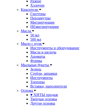
Разное
Хэлоуин
Красители
Глиттеры
Перламутры
Мигрирующие
НЕмигрирующие
Масла
50 мл
500 мл
Мыло с нуля
Инструменты и оборудование
Масла и щелочь
Ароматы
Формы
Мыльные букеты
Зелень
Стебли, шпажки
Инструменты
Топперы
Вставки, наполнители
Основа
♥ ХИТЫ продаж
Твердые основы
Другие основы