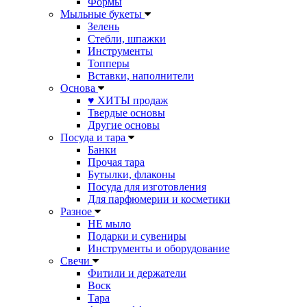
Формы
Мыльные букеты
Зелень
Стебли, шпажки
Инструменты
Топперы
Вставки, наполнители
Основа
♥ ХИТЫ продаж
Твердые основы
Другие основы
Посуда и тара
Банки
Прочая тара
Бутылки, флаконы
Посуда для изготовления
Для парфюмерии и косметики
Разное
НЕ мыло
Подарки и сувениры
Инструменты и оборудование
Свечи
Фитили и держатели
Воск
Тара