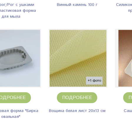
рог/Рог с ушками
Винный камень 100 г
Силикон
ластиковая форма
п
для мыла
+1 фото
ОДРОБНЕЕ
ПОДРОБНЕЕ
П
овая форма "Бирка
Вощина белая лист 20х13 см
Саш
овальная"