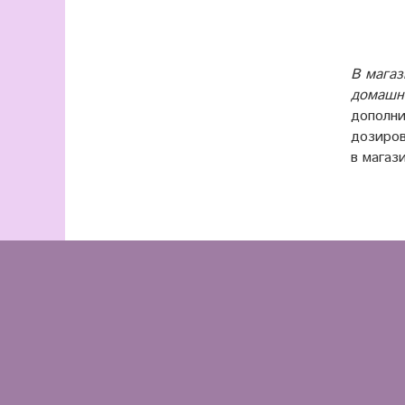
В магаз
домашне
дополни
дозиров
в магаз