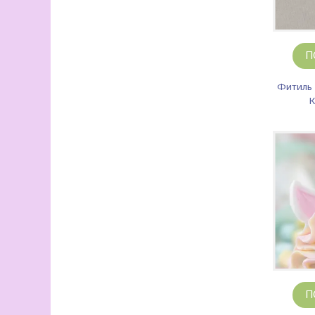
П
Фитиль 
К
П