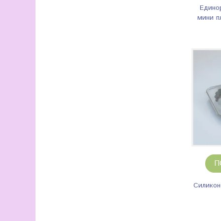
Едино
мини п
П
Силикон