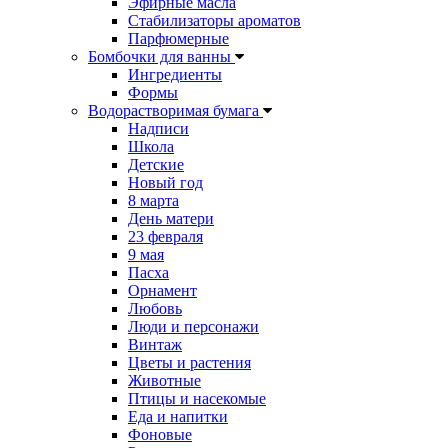
Эфирные масла
Стабилизаторы ароматов
Парфюмерные
Бомбочки для ванны
Ингредиенты
Формы
Водорастворимая бумага
Надписи
Школа
Детские
Новый год
8 марта
День матери
23 февраля
9 мая
Пасха
Орнамент
Любовь
Люди и персонажи
Винтаж
Цветы и растения
Животные
Птицы и насекомые
Еда и напитки
Фоновые