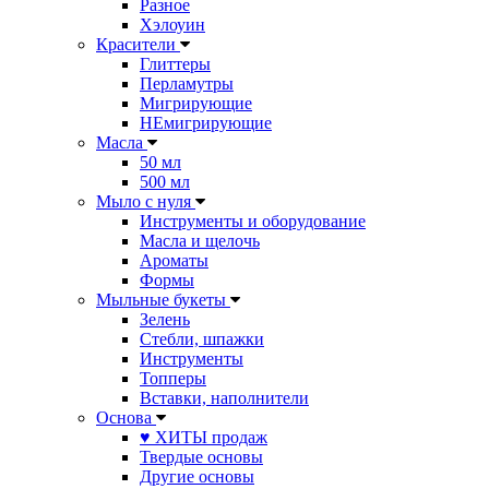
Разное
Хэлоуин
Красители
Глиттеры
Перламутры
Мигрирующие
НЕмигрирующие
Масла
50 мл
500 мл
Мыло с нуля
Инструменты и оборудование
Масла и щелочь
Ароматы
Формы
Мыльные букеты
Зелень
Стебли, шпажки
Инструменты
Топперы
Вставки, наполнители
Основа
♥ ХИТЫ продаж
Твердые основы
Другие основы