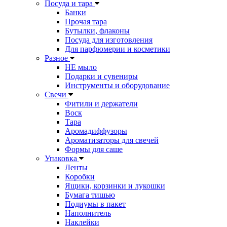
Посуда и тара
Банки
Прочая тара
Бутылки, флаконы
Посуда для изготовления
Для парфюмерии и косметики
Разное
НЕ мыло
Подарки и сувениры
Инструменты и оборудование
Свечи
Фитили и держатели
Воск
Тара
Аромадиффузоры
Ароматизаторы для свечей
Формы для саше
Упаковка
Ленты
Коробки
Ящики, корзинки и лукошки
Бумага тишью
Подиумы в пакет
Наполнитель
Наклейки