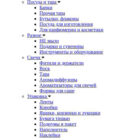
Посуда и тара
Банки
Прочая тара
Бутылки, флаконы
Посуда для изготовления
Для парфюмерии и косметики
Разное
НЕ мыло
Подарки и сувениры
Инструменты и оборудование
Свечи
Фитили и держатели
Воск
Тара
Аромадиффузоры
Ароматизаторы для свечей
Формы для саше
Упаковка
Ленты
Коробки
Ящики, корзинки и лукошки
Бумага тишью
Подиумы в пакет
Наполнитель
Наклейки