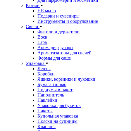
Для парфюмерии и косметики
Разное
НЕ мыло
Подарки и сувениры
Инструменты и оборудование
Свечи
Фитили и держатели
Воск
Тара
Аромадиффузоры
Ароматизаторы для свечей
Формы для саше
Упаковка
Ленты
Коробки
Ящики, корзинки и лукошки
Бумага тишью
Подиумы в пакет
Наполнитель
Наклейки
Упаковка для букетов
Пакеты
Купольная упаковка
Пояски на супницы
Клапаны