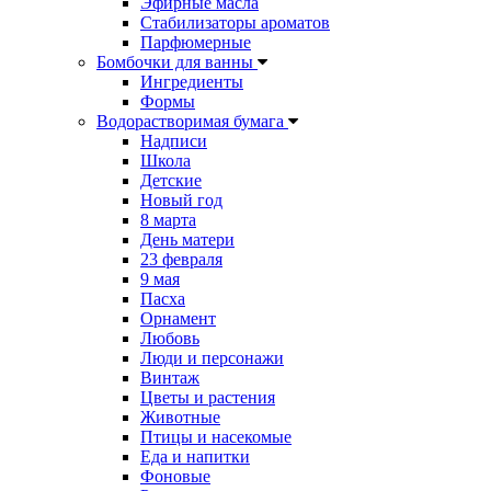
Эфирные масла
Стабилизаторы ароматов
Парфюмерные
Бомбочки для ванны
Ингредиенты
Формы
Водорастворимая бумага
Надписи
Школа
Детские
Новый год
8 марта
День матери
23 февраля
9 мая
Пасха
Орнамент
Любовь
Люди и персонажи
Винтаж
Цветы и растения
Животные
Птицы и насекомые
Еда и напитки
Фоновые