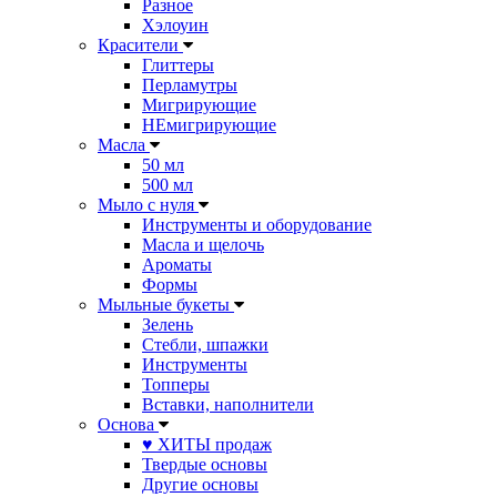
Разное
Хэлоуин
Красители
Глиттеры
Перламутры
Мигрирующие
НЕмигрирующие
Масла
50 мл
500 мл
Мыло с нуля
Инструменты и оборудование
Масла и щелочь
Ароматы
Формы
Мыльные букеты
Зелень
Стебли, шпажки
Инструменты
Топперы
Вставки, наполнители
Основа
♥ ХИТЫ продаж
Твердые основы
Другие основы