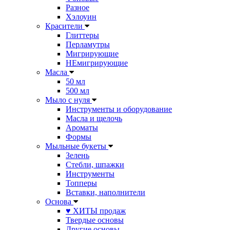
Разное
Хэлоуин
Красители
Глиттеры
Перламутры
Мигрирующие
НЕмигрирующие
Масла
50 мл
500 мл
Мыло с нуля
Инструменты и оборудование
Масла и щелочь
Ароматы
Формы
Мыльные букеты
Зелень
Стебли, шпажки
Инструменты
Топперы
Вставки, наполнители
Основа
♥ ХИТЫ продаж
Твердые основы
Другие основы