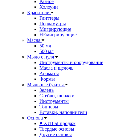
Разное
Хэлоуин
Красители
Глиттеры
Перламутры
Мигрирующие
НЕмигрирующие
Масла
50 мл
500 мл
Мыло с нуля
Инструменты и оборудование
Масла и щелочь
Ароматы
Формы
Мыльные букеты
Зелень
Стебли, шпажки
Инструменты
Топперы
Вставки, наполнители
Основа
♥ ХИТЫ продаж
Твердые основы
Другие основы