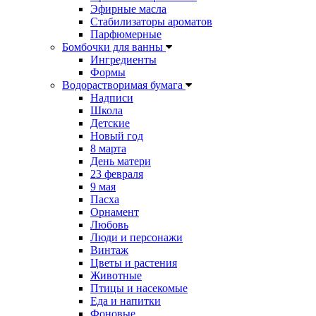
Эфирные масла
Стабилизаторы ароматов
Парфюмерные
Бомбочки для ванны
Ингредиенты
Формы
Водорастворимая бумага
Надписи
Школа
Детские
Новый год
8 марта
День матери
23 февраля
9 мая
Пасха
Орнамент
Любовь
Люди и персонажи
Винтаж
Цветы и растения
Животные
Птицы и насекомые
Еда и напитки
Фоновые