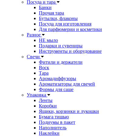
Посуда и тара
Банки
Прочая тара
Бутылки, флаконы
Посуда для изготовления
Для парфюмерии и косметики
Разное
НЕ мыло
Подарки и сувениры
Инструменты и оборудование
Свечи
Фитили и держатели
Воск
Тара
Аромадиффузоры
Ароматизаторы для свечей
Формы для саше
Упаковка
Ленты
Коробки
Ящики, корзинки и лукошки
Бумага тишью
Подиумы в пакет
Наполнитель
Наклейки