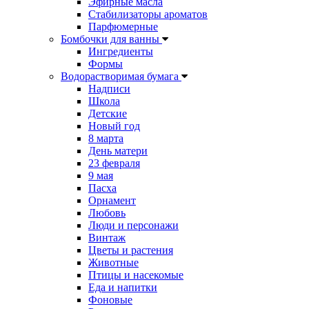
Эфирные масла
Стабилизаторы ароматов
Парфюмерные
Бомбочки для ванны
Ингредиенты
Формы
Водорастворимая бумага
Надписи
Школа
Детские
Новый год
8 марта
День матери
23 февраля
9 мая
Пасха
Орнамент
Любовь
Люди и персонажи
Винтаж
Цветы и растения
Животные
Птицы и насекомые
Еда и напитки
Фоновые