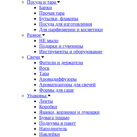
Посуда и тара
Банки
Прочая тара
Бутылки, флаконы
Посуда для изготовления
Для парфюмерии и косметики
Разное
НЕ мыло
Подарки и сувениры
Инструменты и оборудование
Свечи
Фитили и держатели
Воск
Тара
Аромадиффузоры
Ароматизаторы для свечей
Формы для саше
Упаковка
Ленты
Коробки
Ящики, корзинки и лукошки
Бумага тишью
Подиумы в пакет
Наполнитель
Наклейки