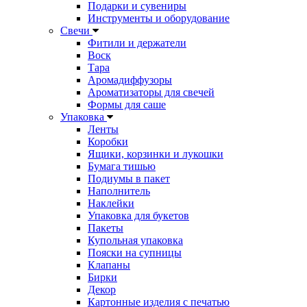
Подарки и сувениры
Инструменты и оборудование
Свечи
Фитили и держатели
Воск
Тара
Аромадиффузоры
Ароматизаторы для свечей
Формы для саше
Упаковка
Ленты
Коробки
Ящики, корзинки и лукошки
Бумага тишью
Подиумы в пакет
Наполнитель
Наклейки
Упаковка для букетов
Пакеты
Купольная упаковка
Пояски на супницы
Клапаны
Бирки
Декор
Картонные изделия с печатью