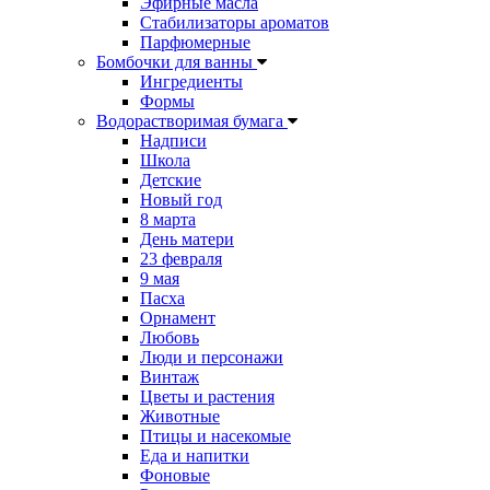
Эфирные масла
Стабилизаторы ароматов
Парфюмерные
Бомбочки для ванны
Ингредиенты
Формы
Водорастворимая бумага
Надписи
Школа
Детские
Новый год
8 марта
День матери
23 февраля
9 мая
Пасха
Орнамент
Любовь
Люди и персонажи
Винтаж
Цветы и растения
Животные
Птицы и насекомые
Еда и напитки
Фоновые