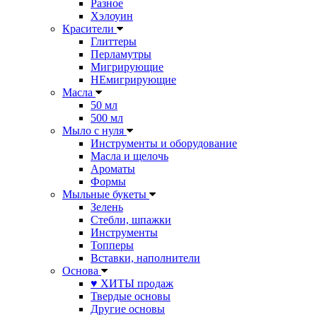
Разное
Хэлоуин
Красители
Глиттеры
Перламутры
Мигрирующие
НЕмигрирующие
Масла
50 мл
500 мл
Мыло с нуля
Инструменты и оборудование
Масла и щелочь
Ароматы
Формы
Мыльные букеты
Зелень
Стебли, шпажки
Инструменты
Топперы
Вставки, наполнители
Основа
♥ ХИТЫ продаж
Твердые основы
Другие основы