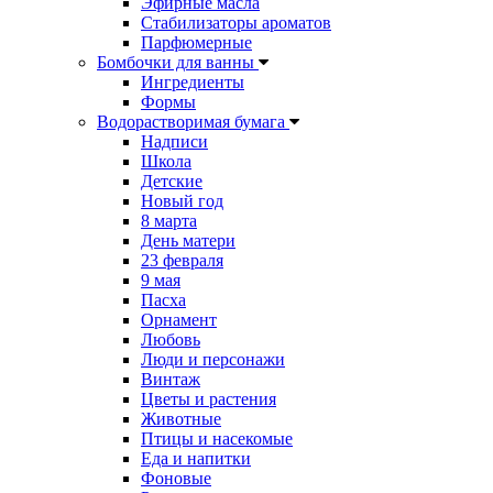
Эфирные масла
Стабилизаторы ароматов
Парфюмерные
Бомбочки для ванны
Ингредиенты
Формы
Водорастворимая бумага
Надписи
Школа
Детские
Новый год
8 марта
День матери
23 февраля
9 мая
Пасха
Орнамент
Любовь
Люди и персонажи
Винтаж
Цветы и растения
Животные
Птицы и насекомые
Еда и напитки
Фоновые