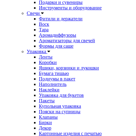
Подарки и сувениры
Инструменты и оборудование
Свечи
Фитили и держатели
Воск
Тара
Аромадиффузоры
Ароматизаторы для свечей
Формы для саше
Упаковка
Ленты
Коробки
Ящики, корзинки и лукошки
Бумага тишью
Подиумы в пакет
Наполнитель
Наклейки
Упаковка для букетов
Пакеты
Купольная упаковка
Пояски на супницы
Клапаны
Бирки
Декор
Картонные изделия с печатью