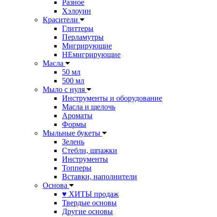
Разное
Хэлоуин
Красители
Глиттеры
Перламутры
Мигрирующие
НЕмигрирующие
Масла
50 мл
500 мл
Мыло с нуля
Инструменты и оборудование
Масла и щелочь
Ароматы
Формы
Мыльные букеты
Зелень
Стебли, шпажки
Инструменты
Топперы
Вставки, наполнители
Основа
♥ ХИТЫ продаж
Твердые основы
Другие основы