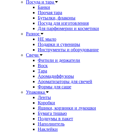
Посуда и тара
Банки
Прочая тара
Бутылки, флаконы
Посуда для изготовления
Для парфюмерии и косметики
Разное
НЕ мыло
Подарки и сувениры
Инструменты и оборудование
Свечи
Фитили и держатели
Воск
Тара
Аромадиффузоры
Ароматизаторы для свечей
Формы для саше
Упаковка
Ленты
Коробки
Ящики, корзинки и лукошки
Бумага тишью
Подиумы в пакет
Наполнитель
Наклейки