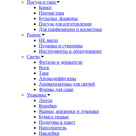
Посуда и тара
Банки
Прочая тара
Бутылки, флаконы
Посуда для изготовления
Для парфюмерии и косметики
Разное
НЕ мыло
Подарки и сувениры
Инструменты и оборудование
Свечи
Фитили и держатели
Воск
Тара
Аромадиффузоры
Ароматизаторы для свечей
Формы для саше
Упаковка
Ленты
Коробки
Ящики, корзинки и лукошки
Бумага тишью
Подиумы в пакет
Наполнитель
Наклейки