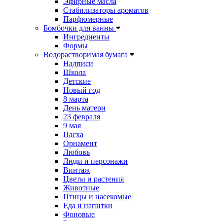
Эфирные масла
Стабилизаторы ароматов
Парфюмерные
Бомбочки для ванны
Ингредиенты
Формы
Водорастворимая бумага
Надписи
Школа
Детские
Новый год
8 марта
День матери
23 февраля
9 мая
Пасха
Орнамент
Любовь
Люди и персонажи
Винтаж
Цветы и растения
Животные
Птицы и насекомые
Еда и напитки
Фоновые