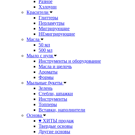
Разное
Хэлоуин
Красители
Глиттеры
Перламутры
Мигрирующие
НЕмигрирующие
Масла
50 мл
500 мл
Мыло с нуля
Инструменты и оборудование
Масла и щелочь
Ароматы
Формы
Мыльные букеты
Зелень
Стебли, шпажки
Инструменты
Топперы
Вставки, наполнители
Основа
♥ ХИТЫ продаж
Твердые основы
Другие основы