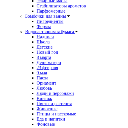
Эфирные масла
Стабилизаторы ароматов
Парфюмерные
Бомбочки для ванны
Ингредиенты
Формы
Водорастворимая бумага
Надписи
Школа
Детские
Новый год
8 марта
День матери
23 февраля
9 мая
Пасха
Орнамент
Любовь
Люди и персонажи
Винтаж
Цветы и растения
Животные
Птицы и насекомые
Еда и напитки
Фоновые