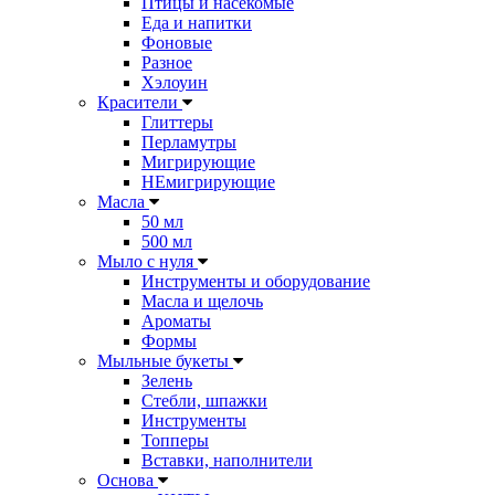
Птицы и насекомые
Еда и напитки
Фоновые
Разное
Хэлоуин
Красители
Глиттеры
Перламутры
Мигрирующие
НЕмигрирующие
Масла
50 мл
500 мл
Мыло с нуля
Инструменты и оборудование
Масла и щелочь
Ароматы
Формы
Мыльные букеты
Зелень
Стебли, шпажки
Инструменты
Топперы
Вставки, наполнители
Основа