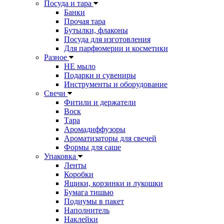
Посуда и тара
Банки
Прочая тара
Бутылки, флаконы
Посуда для изготовления
Для парфюмерии и косметики
Разное
НЕ мыло
Подарки и сувениры
Инструменты и оборудование
Свечи
Фитили и держатели
Воск
Тара
Аромадиффузоры
Ароматизаторы для свечей
Формы для саше
Упаковка
Ленты
Коробки
Ящики, корзинки и лукошки
Бумага тишью
Подиумы в пакет
Наполнитель
Наклейки