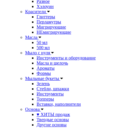
Разное
Хэлоуин
Красители
Глиттеры
Перламутры
Мигрирующие
НЕмигрирующие
Масла
50 мл
500 мл
Мыло с нуля
Инструменты и оборудование
Масла и щелочь
Ароматы
Формы
Мыльные букеты
Зелень
Стебли, шпажки
Инструменты
Топперы
Вставки, наполнители
Основа
♥ ХИТЫ продаж
Твердые основы
Другие основы