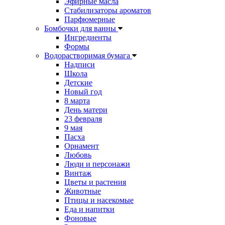
Эфирные масла
Стабилизаторы ароматов
Парфюмерные
Бомбочки для ванны
Ингредиенты
Формы
Водорастворимая бумага
Надписи
Школа
Детские
Новый год
8 марта
День матери
23 февраля
9 мая
Пасха
Орнамент
Любовь
Люди и персонажи
Винтаж
Цветы и растения
Животные
Птицы и насекомые
Еда и напитки
Фоновые