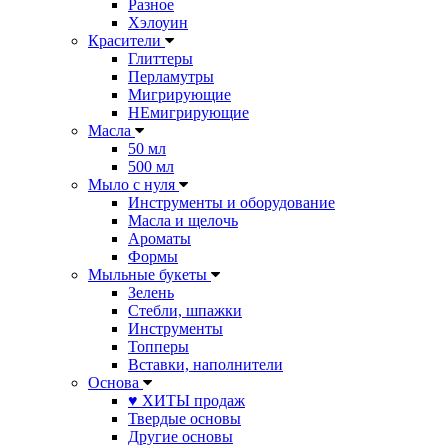
Разное
Хэлоуин
Красители
Глиттеры
Перламутры
Мигрирующие
НЕмигрирующие
Масла
50 мл
500 мл
Мыло с нуля
Инструменты и оборудование
Масла и щелочь
Ароматы
Формы
Мыльные букеты
Зелень
Стебли, шпажки
Инструменты
Топперы
Вставки, наполнители
Основа
♥ ХИТЫ продаж
Твердые основы
Другие основы