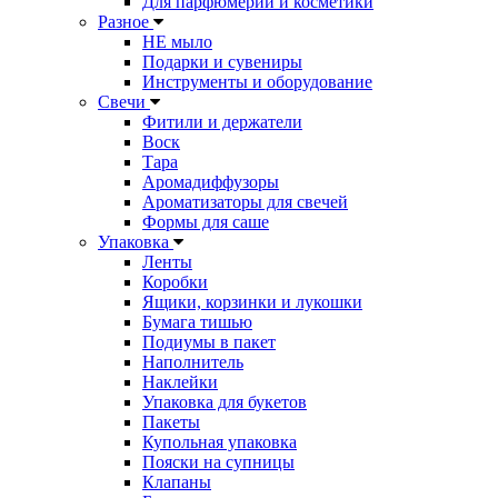
Для парфюмерии и косметики
Разное
НЕ мыло
Подарки и сувениры
Инструменты и оборудование
Свечи
Фитили и держатели
Воск
Тара
Аромадиффузоры
Ароматизаторы для свечей
Формы для саше
Упаковка
Ленты
Коробки
Ящики, корзинки и лукошки
Бумага тишью
Подиумы в пакет
Наполнитель
Наклейки
Упаковка для букетов
Пакеты
Купольная упаковка
Пояски на супницы
Клапаны