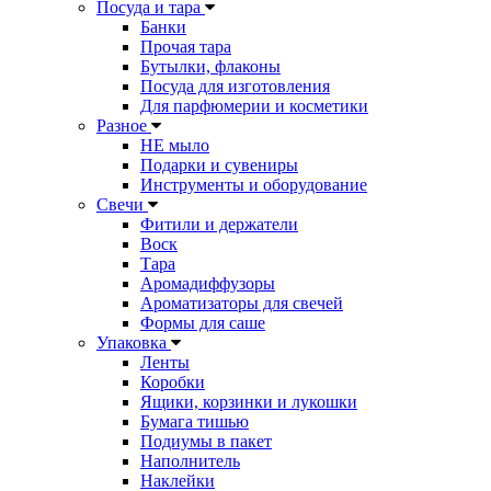
Посуда и тара
Банки
Прочая тара
Бутылки, флаконы
Посуда для изготовления
Для парфюмерии и косметики
Разное
НЕ мыло
Подарки и сувениры
Инструменты и оборудование
Свечи
Фитили и держатели
Воск
Тара
Аромадиффузоры
Ароматизаторы для свечей
Формы для саше
Упаковка
Ленты
Коробки
Ящики, корзинки и лукошки
Бумага тишью
Подиумы в пакет
Наполнитель
Наклейки