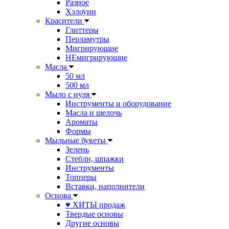
Разное
Хэлоуин
Красители
Глиттеры
Перламутры
Мигрирующие
НЕмигрирующие
Масла
50 мл
500 мл
Мыло с нуля
Инструменты и оборудование
Масла и щелочь
Ароматы
Формы
Мыльные букеты
Зелень
Стебли, шпажки
Инструменты
Топперы
Вставки, наполнители
Основа
♥ ХИТЫ продаж
Твердые основы
Другие основы