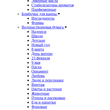
Эфирные масла
Стабилизаторы ароматов
Парфюмерные
Бомбочки для ванны
Ингредиенты
Формы
Водорастворимая бумага
Надписи
Школа
Детские
Новый год
8 марта
День матери
23 февраля
9 мая
Пасха
Орнамент
Любовь
Люди и персонажи
Винтаж
Цветы и растения
Животные
Птицы и насекомые
Еда и напитки
Фоновые