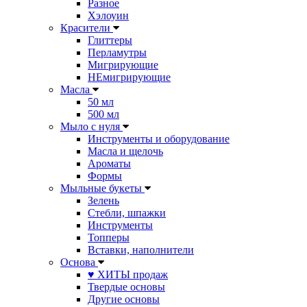
Разное
Хэлоуин
Красители
Глиттеры
Перламутры
Мигрирующие
НЕмигрирующие
Масла
50 мл
500 мл
Мыло с нуля
Инструменты и оборудование
Масла и щелочь
Ароматы
Формы
Мыльные букеты
Зелень
Стебли, шпажки
Инструменты
Топперы
Вставки, наполнители
Основа
♥ ХИТЫ продаж
Твердые основы
Другие основы