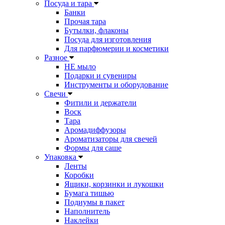
Посуда и тара
Банки
Прочая тара
Бутылки, флаконы
Посуда для изготовления
Для парфюмерии и косметики
Разное
НЕ мыло
Подарки и сувениры
Инструменты и оборудование
Свечи
Фитили и держатели
Воск
Тара
Аромадиффузоры
Ароматизаторы для свечей
Формы для саше
Упаковка
Ленты
Коробки
Ящики, корзинки и лукошки
Бумага тишью
Подиумы в пакет
Наполнитель
Наклейки