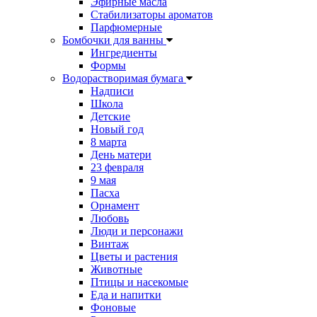
Эфирные масла
Стабилизаторы ароматов
Парфюмерные
Бомбочки для ванны
Ингредиенты
Формы
Водорастворимая бумага
Надписи
Школа
Детские
Новый год
8 марта
День матери
23 февраля
9 мая
Пасха
Орнамент
Любовь
Люди и персонажи
Винтаж
Цветы и растения
Животные
Птицы и насекомые
Еда и напитки
Фоновые