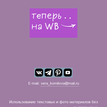
E-mail:
vera_kornilova@mail.ru
Использование текстовых и фото материалов без