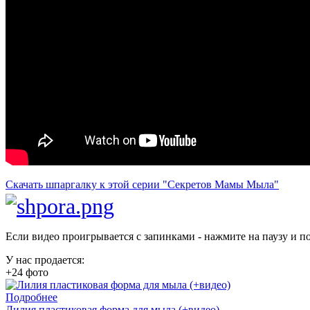
Скачать шпаргалку к этой серии "Секретов Мамы Мыла"
Если видео проигрывается с запинками - нажмите на паузу и по
У нас продается:
+24 фото
Подробнее
Лилия пластиковая форма для мыла (+видео)