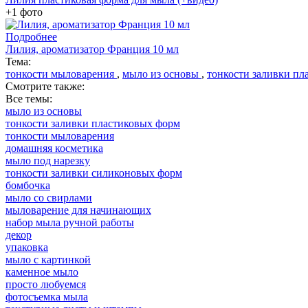
+1 фото
Подробнее
Лилия, ароматизатор Франция 10 мл
Тема:
тонкости мыловарения
,
мыло из основы
,
тонкости заливки пл
Смотрите также:
Все темы:
мыло из основы
тонкости заливки пластиковых форм
тонкости мыловарения
домашняя косметика
мыло под нарезку
тонкости заливки силиконовых форм
бомбочка
мыло со свирлами
мыловарение для начинающих
набор мыла ручной работы
декор
упаковка
мыло с картинкой
каменное мыло
просто любуемся
фотосъемка мыла