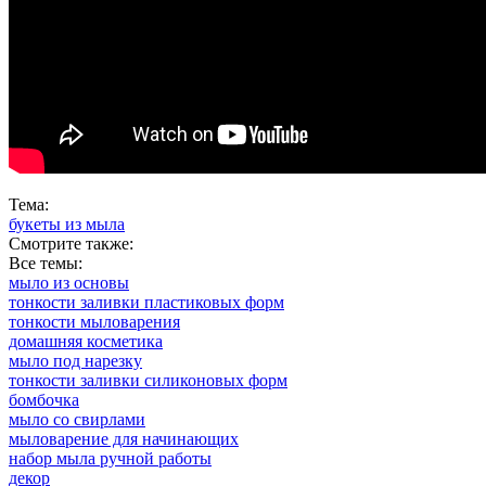
Тема:
букеты из мыла
Смотрите также:
Все темы:
мыло из основы
тонкости заливки пластиковых форм
тонкости мыловарения
домашняя косметика
мыло под нарезку
тонкости заливки силиконовых форм
бомбочка
мыло со свирлами
мыловарение для начинающих
набор мыла ручной работы
декор