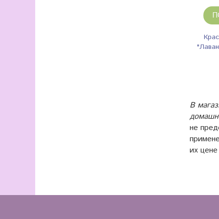
П
Крас
"Лаван
В магаз
домашне
не пред
примене
их цене