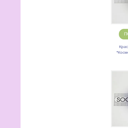
П
Крас
"Косм