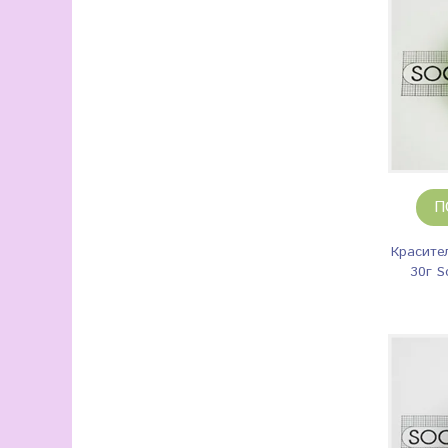
П
Красите
30г S