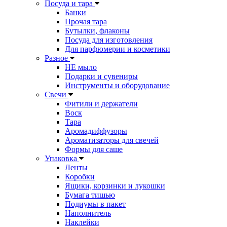
Посуда и тара
Банки
Прочая тара
Бутылки, флаконы
Посуда для изготовления
Для парфюмерии и косметики
Разное
НЕ мыло
Подарки и сувениры
Инструменты и оборудование
Свечи
Фитили и держатели
Воск
Тара
Аромадиффузоры
Ароматизаторы для свечей
Формы для саше
Упаковка
Ленты
Коробки
Ящики, корзинки и лукошки
Бумага тишью
Подиумы в пакет
Наполнитель
Наклейки