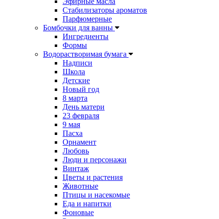
Эфирные масла
Стабилизаторы ароматов
Парфюмерные
Бомбочки для ванны
Ингредиенты
Формы
Водорастворимая бумага
Надписи
Школа
Детские
Новый год
8 марта
День матери
23 февраля
9 мая
Пасха
Орнамент
Любовь
Люди и персонажи
Винтаж
Цветы и растения
Животные
Птицы и насекомые
Еда и напитки
Фоновые