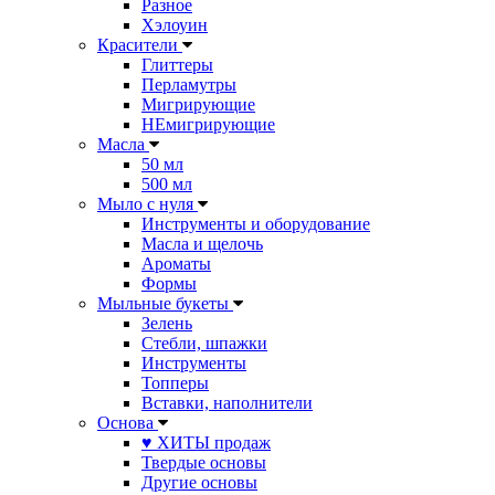
Разное
Хэлоуин
Красители
Глиттеры
Перламутры
Мигрирующие
НЕмигрирующие
Масла
50 мл
500 мл
Мыло с нуля
Инструменты и оборудование
Масла и щелочь
Ароматы
Формы
Мыльные букеты
Зелень
Стебли, шпажки
Инструменты
Топперы
Вставки, наполнители
Основа
♥ ХИТЫ продаж
Твердые основы
Другие основы