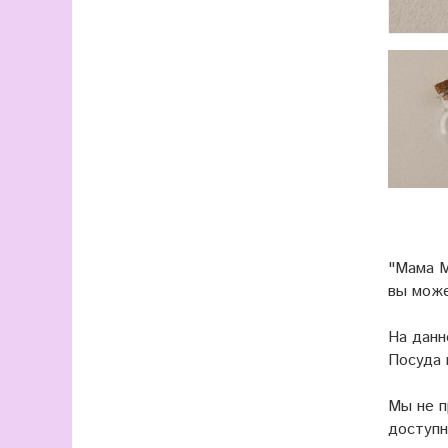
"Мама М
вы мож
На данн
Посуда 
Мы не 
доступн