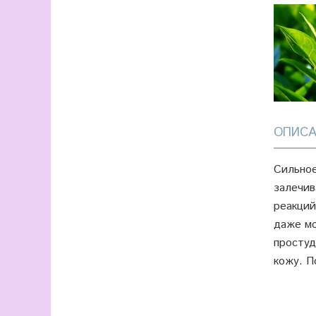
ОПИСА
Сильное
залечив
реакций
даже мо
простуд
кожу. П