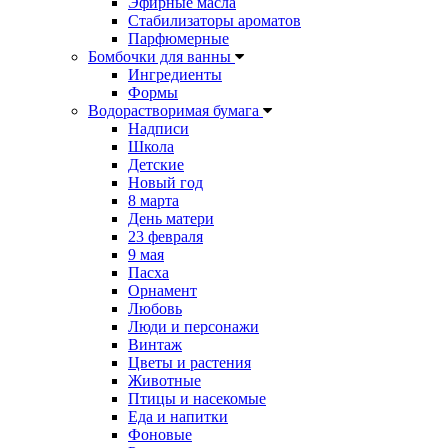
Эфирные масла
Стабилизаторы ароматов
Парфюмерные
Бомбочки для ванны
Ингредиенты
Формы
Водорастворимая бумага
Надписи
Школа
Детские
Новый год
8 марта
День матери
23 февраля
9 мая
Пасха
Орнамент
Любовь
Люди и персонажи
Винтаж
Цветы и растения
Животные
Птицы и насекомые
Еда и напитки
Фоновые