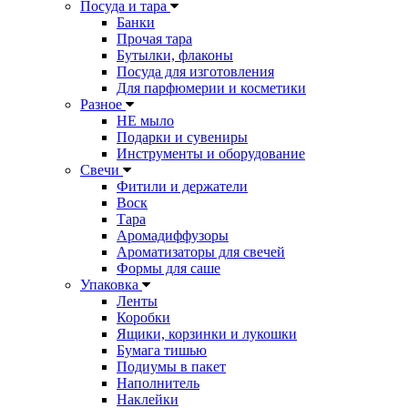
Посуда и тара
Банки
Прочая тара
Бутылки, флаконы
Посуда для изготовления
Для парфюмерии и косметики
Разное
НЕ мыло
Подарки и сувениры
Инструменты и оборудование
Свечи
Фитили и держатели
Воск
Тара
Аромадиффузоры
Ароматизаторы для свечей
Формы для саше
Упаковка
Ленты
Коробки
Ящики, корзинки и лукошки
Бумага тишью
Подиумы в пакет
Наполнитель
Наклейки