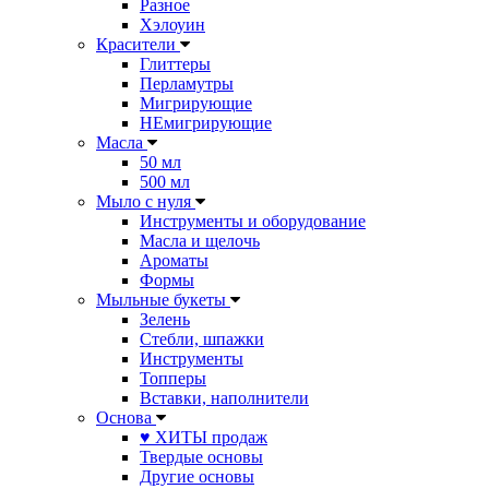
Разное
Хэлоуин
Красители
Глиттеры
Перламутры
Мигрирующие
НЕмигрирующие
Масла
50 мл
500 мл
Мыло с нуля
Инструменты и оборудование
Масла и щелочь
Ароматы
Формы
Мыльные букеты
Зелень
Стебли, шпажки
Инструменты
Топперы
Вставки, наполнители
Основа
♥ ХИТЫ продаж
Твердые основы
Другие основы