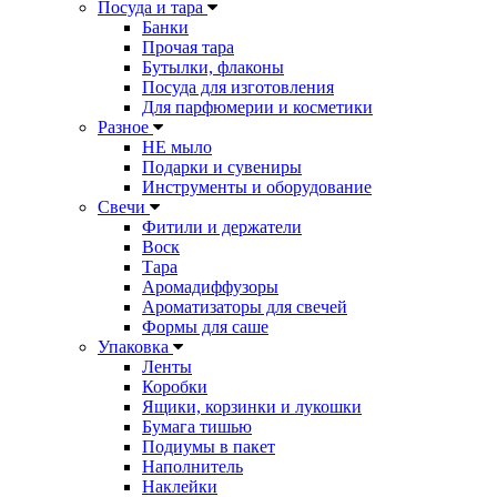
Посуда и тара
Банки
Прочая тара
Бутылки, флаконы
Посуда для изготовления
Для парфюмерии и косметики
Разное
НЕ мыло
Подарки и сувениры
Инструменты и оборудование
Свечи
Фитили и держатели
Воск
Тара
Аромадиффузоры
Ароматизаторы для свечей
Формы для саше
Упаковка
Ленты
Коробки
Ящики, корзинки и лукошки
Бумага тишью
Подиумы в пакет
Наполнитель
Наклейки