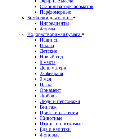
Эфирные масла
Стабилизаторы ароматов
Парфюмерные
Бомбочки для ванны
Ингредиенты
Формы
Водорастворимая бумага
Надписи
Школа
Детские
Новый год
8 марта
День матери
23 февраля
9 мая
Пасха
Орнамент
Любовь
Люди и персонажи
Винтаж
Цветы и растения
Животные
Птицы и насекомые
Еда и напитки
Фоновые