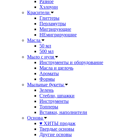
Разное
Хэлоуин
Красители
Глиттеры
Перламутры
Мигрирующие
НЕмигрирующие
Масла
50 мл
500 мл
Мыло с нуля
Инструменты и оборудование
Масла и щелочь
Ароматы
Формы
Мыльные букеты
Зелень
Стебли, шпажки
Инструменты
Топперы
Вставки, наполнители
Основа
♥ ХИТЫ продаж
Твердые основы
Другие основы