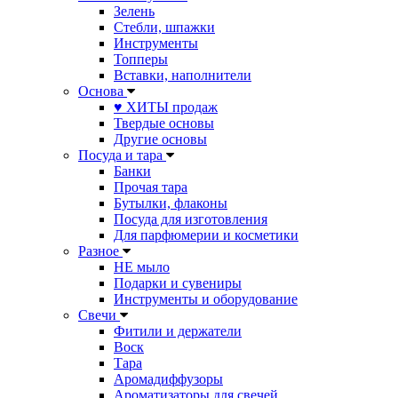
Зелень
Стебли, шпажки
Инструменты
Топперы
Вставки, наполнители
Основа
♥ ХИТЫ продаж
Твердые основы
Другие основы
Посуда и тара
Банки
Прочая тара
Бутылки, флаконы
Посуда для изготовления
Для парфюмерии и косметики
Разное
НЕ мыло
Подарки и сувениры
Инструменты и оборудование
Свечи
Фитили и держатели
Воск
Тара
Аромадиффузоры
Ароматизаторы для свечей