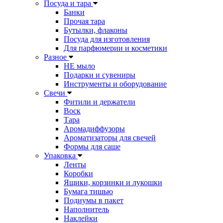
Посуда и тара
Банки
Прочая тара
Бутылки, флаконы
Посуда для изготовления
Для парфюмерии и косметики
Разное
НЕ мыло
Подарки и сувениры
Инструменты и оборудование
Свечи
Фитили и держатели
Воск
Тара
Аромадиффузоры
Ароматизаторы для свечей
Формы для саше
Упаковка
Ленты
Коробки
Ящики, корзинки и лукошки
Бумага тишью
Подиумы в пакет
Наполнитель
Наклейки