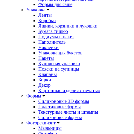
Формы для саше
Упаковка
Ленты
Коробки
Ящики, корзинки и лукошки
Бумага тишью
Подиумы в пакет
Наполнитель
Наклейки
Упаковка для букетов
Пакеты
Купольная упаковка
Пояски на супницы
Клапаны
Бирки
Декор
Картонные изделия с печатью
Формы
Силиконовые 3D формы
Пластиковые формы
Текстурные листы и штампы
Силиконовые формы
Фотореквизит
Мыльницы
Фотофон