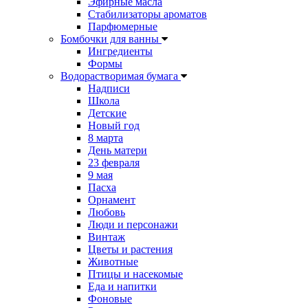
Эфирные масла
Стабилизаторы ароматов
Парфюмерные
Бомбочки для ванны
Ингредиенты
Формы
Водорастворимая бумага
Надписи
Школа
Детские
Новый год
8 марта
День матери
23 февраля
9 мая
Пасха
Орнамент
Любовь
Люди и персонажи
Винтаж
Цветы и растения
Животные
Птицы и насекомые
Еда и напитки
Фоновые