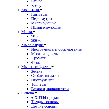
Разное
Хэлоуин
Красители
Глиттеры
Перламутры
Мигрирующие
НЕмигрирующие
Масла
50 мл
500 мл
Мыло с нуля
Инструменты и оборудование
Масла и щелочь
Ароматы
Формы
Мыльные букеты
Зелень
Стебли, шпажки
Инструменты
Топперы
Вставки, наполнители
Основа
♥ ХИТЫ продаж
Твердые основы
Другие основы