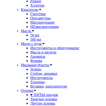
Разное
Хэлоуин
Красители
Глиттеры
Перламутры
Мигрирующие
НЕмигрирующие
Масла
50 мл
500 мл
Мыло с нуля
Инструменты и оборудование
Масла и щелочь
Ароматы
Формы
Мыльные букеты
Зелень
Стебли, шпажки
Инструменты
Топперы
Вставки, наполнители
Основа
♥ ХИТЫ продаж
Твердые основы
Другие основы