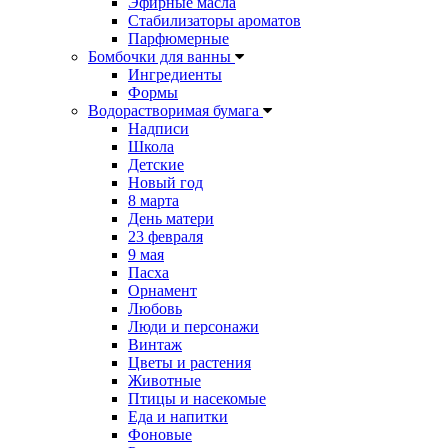
Эфирные масла
Стабилизаторы ароматов
Парфюмерные
Бомбочки для ванны
Ингредиенты
Формы
Водорастворимая бумага
Надписи
Школа
Детские
Новый год
8 марта
День матери
23 февраля
9 мая
Пасха
Орнамент
Любовь
Люди и персонажи
Винтаж
Цветы и растения
Животные
Птицы и насекомые
Еда и напитки
Фоновые