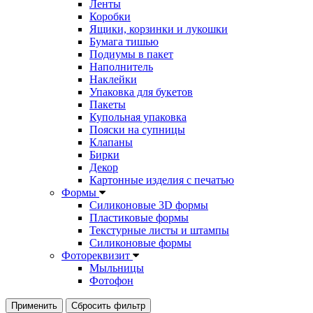
Ленты
Коробки
Ящики, корзинки и лукошки
Бумага тишью
Подиумы в пакет
Наполнитель
Наклейки
Упаковка для букетов
Пакеты
Купольная упаковка
Пояски на супницы
Клапаны
Бирки
Декор
Картонные изделия с печатью
Формы
Силиконовые 3D формы
Пластиковые формы
Текстурные листы и штампы
Силиконовые формы
Фотореквизит
Мыльницы
Фотофон
Применить
Сбросить фильтр