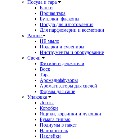
Посуда и тара
Банки
Прочая тара
Бутылки, флаконы
Посуда для изготовления
Для парфюмерии и косметики
Разное
НЕ мыло
Подарки и сувениры
Инструменты и оборудование
Свечи
Фитили и держатели
Воск
Тара
Аромадиффузоры
Ароматизаторы для свечей
Формы для саше
Упаковка
Ленты
Коробки
Ящики, корзинки и лукошки
Бумага тишью
Подиумы в пакет
Наполнитель
Наклейки