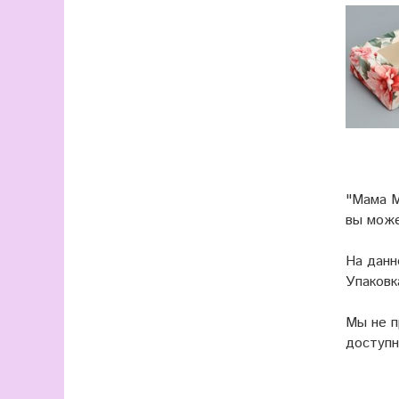
"Мама М
вы мож
На данн
Упаковк
Мы не 
доступн