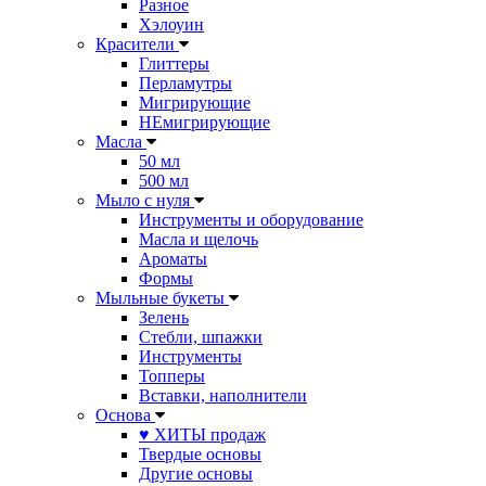
Разное
Хэлоуин
Красители
Глиттеры
Перламутры
Мигрирующие
НЕмигрирующие
Масла
50 мл
500 мл
Мыло с нуля
Инструменты и оборудование
Масла и щелочь
Ароматы
Формы
Мыльные букеты
Зелень
Стебли, шпажки
Инструменты
Топперы
Вставки, наполнители
Основа
♥ ХИТЫ продаж
Твердые основы
Другие основы