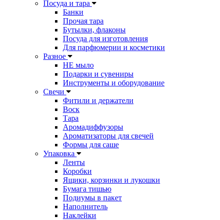
Посуда и тара
Банки
Прочая тара
Бутылки, флаконы
Посуда для изготовления
Для парфюмерии и косметики
Разное
НЕ мыло
Подарки и сувениры
Инструменты и оборудование
Свечи
Фитили и держатели
Воск
Тара
Аромадиффузоры
Ароматизаторы для свечей
Формы для саше
Упаковка
Ленты
Коробки
Ящики, корзинки и лукошки
Бумага тишью
Подиумы в пакет
Наполнитель
Наклейки