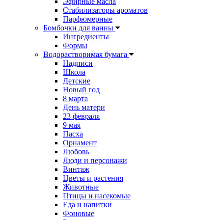
Эфирные масла
Стабилизаторы ароматов
Парфюмерные
Бомбочки для ванны
Ингредиенты
Формы
Водорастворимая бумага
Надписи
Школа
Детские
Новый год
8 марта
День матери
23 февраля
9 мая
Пасха
Орнамент
Любовь
Люди и персонажи
Винтаж
Цветы и растения
Животные
Птицы и насекомые
Еда и напитки
Фоновые