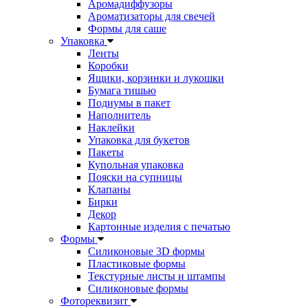
Аромадиффузоры
Ароматизаторы для свечей
Формы для саше
Упаковка
Ленты
Коробки
Ящики, корзинки и лукошки
Бумага тишью
Подиумы в пакет
Наполнитель
Наклейки
Упаковка для букетов
Пакеты
Купольная упаковка
Пояски на супницы
Клапаны
Бирки
Декор
Картонные изделия с печатью
Формы
Силиконовые 3D формы
Пластиковые формы
Текстурные листы и штампы
Силиконовые формы
Фотореквизит