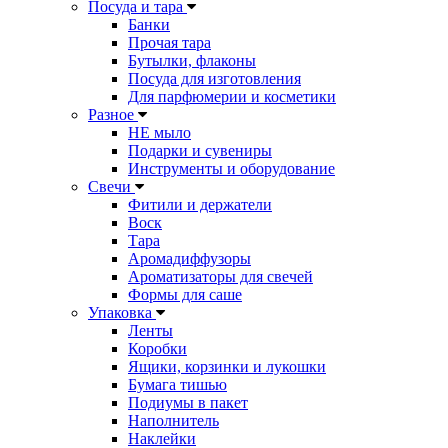
Посуда и тара
Банки
Прочая тара
Бутылки, флаконы
Посуда для изготовления
Для парфюмерии и косметики
Разное
НЕ мыло
Подарки и сувениры
Инструменты и оборудование
Свечи
Фитили и держатели
Воск
Тара
Аромадиффузоры
Ароматизаторы для свечей
Формы для саше
Упаковка
Ленты
Коробки
Ящики, корзинки и лукошки
Бумага тишью
Подиумы в пакет
Наполнитель
Наклейки