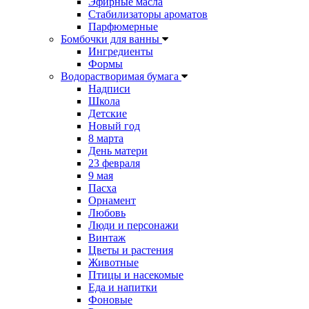
Эфирные масла
Стабилизаторы ароматов
Парфюмерные
Бомбочки для ванны
Ингредиенты
Формы
Водорастворимая бумага
Надписи
Школа
Детские
Новый год
8 марта
День матери
23 февраля
9 мая
Пасха
Орнамент
Любовь
Люди и персонажи
Винтаж
Цветы и растения
Животные
Птицы и насекомые
Еда и напитки
Фоновые