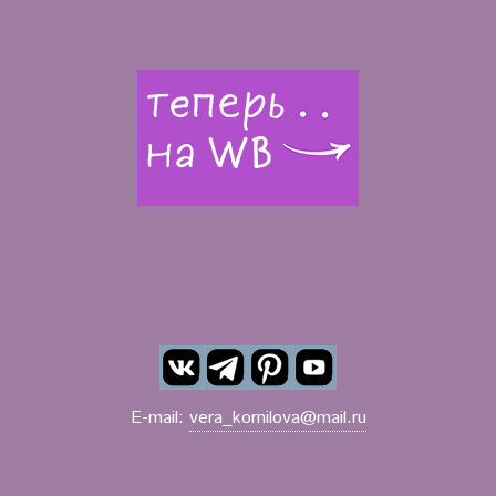
E-mail:
vera_kornilova@mail.ru