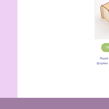
П
Ящик
формы 