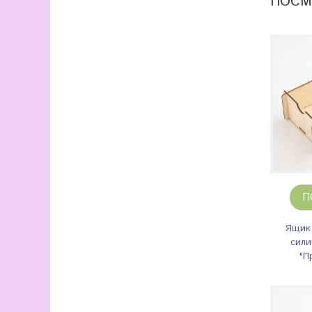
ПОСМ
П
Ящик
сил
"П