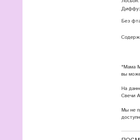
Лосьон
Диффуз
Без фт
Содерж
"Мама М
вы мож
На данн
Свечи А
Мы не 
доступн