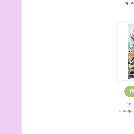
аром
П
"Ле
водора