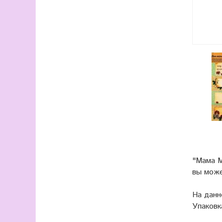
"Мама М
вы мож
На данн
Упаковк