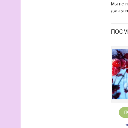
Мы не 
доступн
ПОСМ
П
З