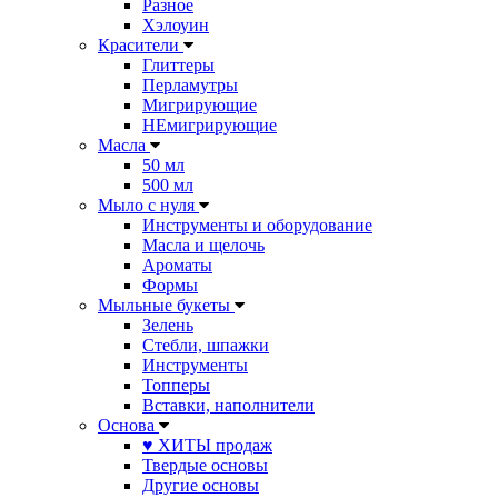
Разное
Хэлоуин
Красители
Глиттеры
Перламутры
Мигрирующие
НЕмигрирующие
Масла
50 мл
500 мл
Мыло с нуля
Инструменты и оборудование
Масла и щелочь
Ароматы
Формы
Мыльные букеты
Зелень
Стебли, шпажки
Инструменты
Топперы
Вставки, наполнители
Основа
♥ ХИТЫ продаж
Твердые основы
Другие основы