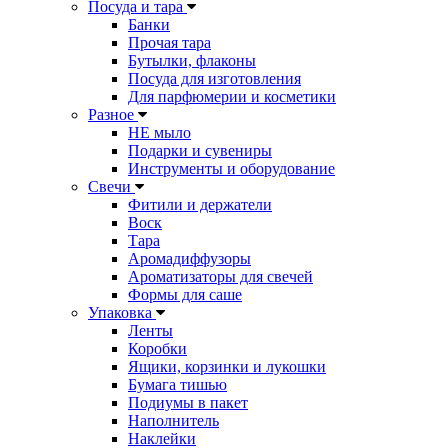
Посуда и тара
Банки
Прочая тара
Бутылки, флаконы
Посуда для изготовления
Для парфюмерии и косметики
Разное
НЕ мыло
Подарки и сувениры
Инструменты и оборудование
Свечи
Фитили и держатели
Воск
Тара
Аромадиффузоры
Ароматизаторы для свечей
Формы для саше
Упаковка
Ленты
Коробки
Ящики, корзинки и лукошки
Бумага тишью
Подиумы в пакет
Наполнитель
Наклейки