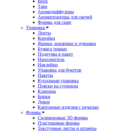
Воск
Тара
Аромадиффузоры
Ароматизаторы для свечей
Формы для саше
Упаковка
Ленты
Коробки
Ящики, корзинки и лукошки
Бумага тишью
Подиумы в пакет
Наполнитель
Наклейки
Упаковка для букетов
Пакеты
Купольная упаковка
Пояски на супницы
Клапаны
Бирки
Декор
Картонные изделия с печатью
Формы
Силиконовые 3D формы
Пластиковые формы
Текстурные листы и штампы