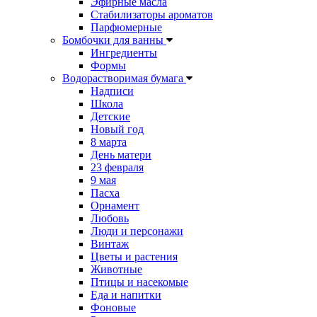
Эфирные масла
Стабилизаторы ароматов
Парфюмерные
Бомбочки для ванны
Ингредиенты
Формы
Водорастворимая бумага
Надписи
Школа
Детские
Новый год
8 марта
День матери
23 февраля
9 мая
Пасха
Орнамент
Любовь
Люди и персонажи
Винтаж
Цветы и растения
Животные
Птицы и насекомые
Еда и напитки
Фоновые