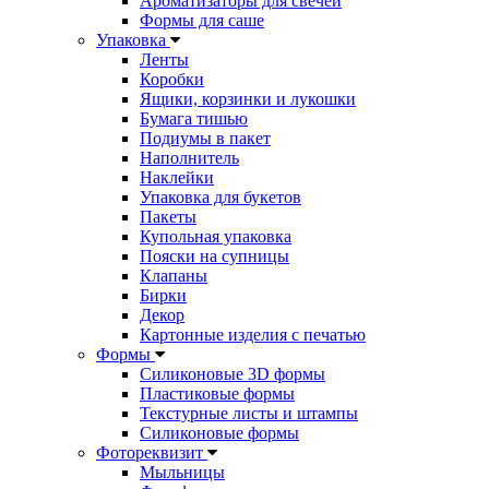
Ароматизаторы для свечей
Формы для саше
Упаковка
Ленты
Коробки
Ящики, корзинки и лукошки
Бумага тишью
Подиумы в пакет
Наполнитель
Наклейки
Упаковка для букетов
Пакеты
Купольная упаковка
Пояски на супницы
Клапаны
Бирки
Декор
Картонные изделия с печатью
Формы
Силиконовые 3D формы
Пластиковые формы
Текстурные листы и штампы
Силиконовые формы
Фотореквизит
Мыльницы