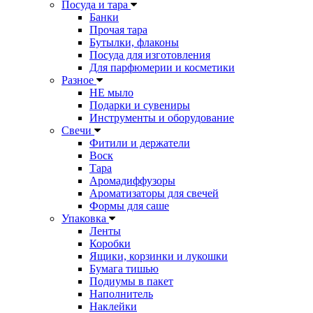
Посуда и тара
Банки
Прочая тара
Бутылки, флаконы
Посуда для изготовления
Для парфюмерии и косметики
Разное
НЕ мыло
Подарки и сувениры
Инструменты и оборудование
Свечи
Фитили и держатели
Воск
Тара
Аромадиффузоры
Ароматизаторы для свечей
Формы для саше
Упаковка
Ленты
Коробки
Ящики, корзинки и лукошки
Бумага тишью
Подиумы в пакет
Наполнитель
Наклейки