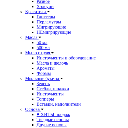
Разное
Хэлоуин
Красители
Глиттеры
Перламутры
Мигрирующие
НЕмигрирующие
Масла
50 мл
500 мл
Мыло с нуля
Инструменты и оборудование
Масла и щелочь
Ароматы
Формы
Мыльные букеты
Зелень
Стебли, шпажки
Инструменты
Топперы
Вставки, наполнители
Основа
♥ ХИТЫ продаж
Твердые основы
Другие основы