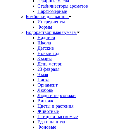
Эфирные масла
Стабилизаторы ароматов
Парфюмерные
Бомбочки для ванны
Ингредиенты
Формы
Водорастворимая бумага
Надписи
Школа
Детские
Новый год
8 марта
День матери
23 февраля
9 мая
Пасха
Орнамент
Любовь
Люди и персонажи
Винтаж
Цветы и растения
Животные
Птицы и насекомые
Еда и напитки
Фоновые