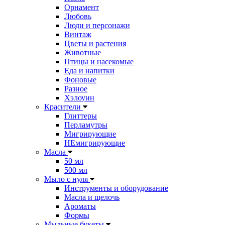
Орнамент
Любовь
Люди и персонажи
Винтаж
Цветы и растения
Животные
Птицы и насекомые
Еда и напитки
Фоновые
Разное
Хэлоуин
Красители
Глиттеры
Перламутры
Мигрирующие
НЕмигрирующие
Масла
50 мл
500 мл
Мыло с нуля
Инструменты и оборудование
Масла и щелочь
Ароматы
Формы
Мыльные букеты