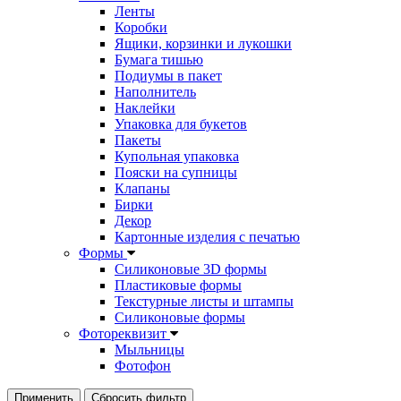
Ленты
Коробки
Ящики, корзинки и лукошки
Бумага тишью
Подиумы в пакет
Наполнитель
Наклейки
Упаковка для букетов
Пакеты
Купольная упаковка
Пояски на супницы
Клапаны
Бирки
Декор
Картонные изделия с печатью
Формы
Силиконовые 3D формы
Пластиковые формы
Текстурные листы и штампы
Силиконовые формы
Фотореквизит
Мыльницы
Фотофон
Применить
Сбросить фильтр