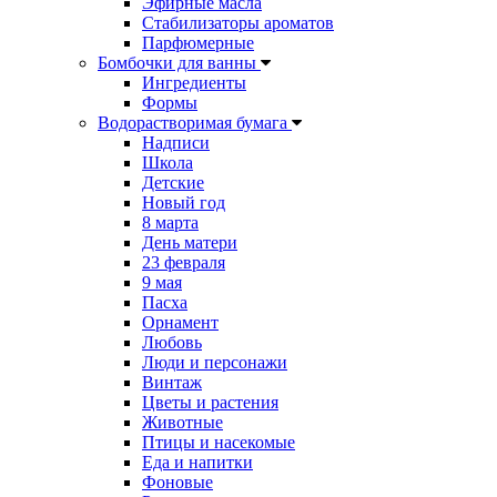
Эфирные масла
Стабилизаторы ароматов
Парфюмерные
Бомбочки для ванны
Ингредиенты
Формы
Водорастворимая бумага
Надписи
Школа
Детские
Новый год
8 марта
День матери
23 февраля
9 мая
Пасха
Орнамент
Любовь
Люди и персонажи
Винтаж
Цветы и растения
Животные
Птицы и насекомые
Еда и напитки
Фоновые