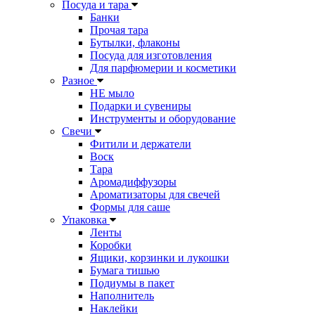
Посуда и тара
Банки
Прочая тара
Бутылки, флаконы
Посуда для изготовления
Для парфюмерии и косметики
Разное
НЕ мыло
Подарки и сувениры
Инструменты и оборудование
Свечи
Фитили и держатели
Воск
Тара
Аромадиффузоры
Ароматизаторы для свечей
Формы для саше
Упаковка
Ленты
Коробки
Ящики, корзинки и лукошки
Бумага тишью
Подиумы в пакет
Наполнитель
Наклейки