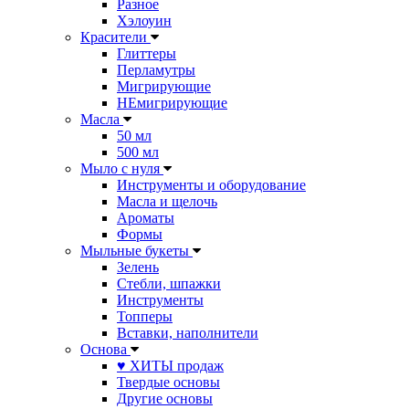
Разное
Хэлоуин
Красители
Глиттеры
Перламутры
Мигрирующие
НЕмигрирующие
Масла
50 мл
500 мл
Мыло с нуля
Инструменты и оборудование
Масла и щелочь
Ароматы
Формы
Мыльные букеты
Зелень
Стебли, шпажки
Инструменты
Топперы
Вставки, наполнители
Основа
♥ ХИТЫ продаж
Твердые основы
Другие основы