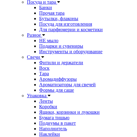
Посуда и тара
Банки
Прочая тара
Бутылки, флаконы
Посуда для изготовления
Для парфюмерии и косметики
Разное
НЕ мыло
Подарки и сувениры
Инструменты и оборудование
Свечи
Фитили и держатели
Воск
Тара
Аромадиффузоры
Ароматизаторы для свечей
Формы для саше
Упаковка
Ленты
Коробки
Ящики, корзинки и лукошки
Бумага тишью
Подиумы в пакет
Наполнитель
Наклейки