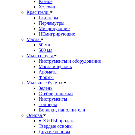
Разное
Хэлоуин
Красители
Глиттеры
Перламутры
Мигрирующие
НЕмигрирующие
Масла
50 мл
500 мл
Мыло с нуля
Инструменты и оборудование
Масла и щелочь
Ароматы
Формы
Мыльные букеты
Зелень
Стебли, шпажки
Инструменты
Топперы
Вставки, наполнители
Основа
♥ ХИТЫ продаж
Твердые основы
Другие основы