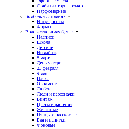
Эфирные масла
Стабилизаторы ароматов
Парфюмерные
Бомбочки для ванны
Ингредиенты
Формы
Водорастворимая бумага
Надписи
Школа
Детские
Новый год
8 марта
День матери
23 февраля
9 мая
Пасха
Орнамент
Любовь
Люди и персонажи
Винтаж
Цветы и растения
Животные
Птицы и насекомые
Еда и напитки
Фоновые