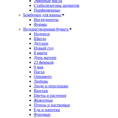
Эфирные масла
Стабилизаторы ароматов
Парфюмерные
Бомбочки для ванны
Ингредиенты
Формы
Водорастворимая бумага
Надписи
Школа
Детские
Новый год
8 марта
День матери
23 февраля
9 мая
Пасха
Орнамент
Любовь
Люди и персонажи
Винтаж
Цветы и растения
Животные
Птицы и насекомые
Еда и напитки
Фоновые