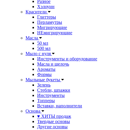
Разное
Хэлоуин
Красители
Глиттеры
Перламутры
Мигрирующие
НЕмигрирующие
Масла
50 мл
500 мл
Мыло с нуля
Инструменты и оборудование
Масла и щелочь
Ароматы
Формы
Мыльные букеты
Зелень
Стебли, шпажки
Инструменты
Топперы
Вставки, наполнители
Основа
♥ ХИТЫ продаж
Твердые основы
Другие основы