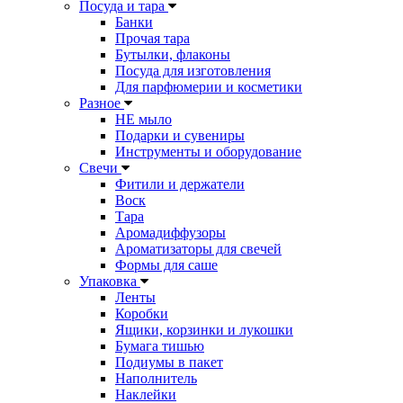
Посуда и тара
Банки
Прочая тара
Бутылки, флаконы
Посуда для изготовления
Для парфюмерии и косметики
Разное
НЕ мыло
Подарки и сувениры
Инструменты и оборудование
Свечи
Фитили и держатели
Воск
Тара
Аромадиффузоры
Ароматизаторы для свечей
Формы для саше
Упаковка
Ленты
Коробки
Ящики, корзинки и лукошки
Бумага тишью
Подиумы в пакет
Наполнитель
Наклейки