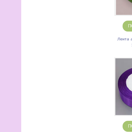
П
Лента 
П