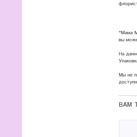
флорист
"Мама М
вы мож
На данн
Упаковк
Мы не 
доступн
ВАМ 