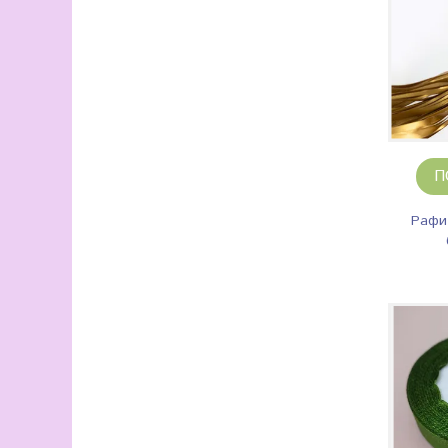
П
Рафия