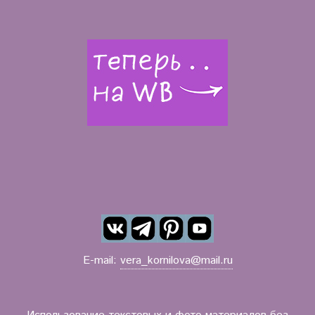
E-mail:
vera_kornilova@mail.ru